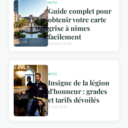
ACTU
Guide complet pour
obtenir votre carte
grise à nîmes
facilement
7 janvier 2026
ACTU
Insigne de la légion
d'honneur : grades
et tarifs dévoilés
17 juin 2025