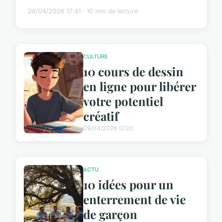
09/04/2026 17:41 · 10 min de lecture
CULTURE
10 cours de dessin
en ligne pour libérer
votre potentiel
créatif
09/04/2026 12:20
ACTU
10 idées pour un
enterrement de vie
de garçon