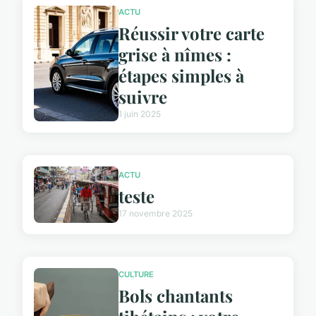
ACTU
Réussir votre carte
grise à nîmes :
étapes simples à
suivre
1 juin 2025
ACTU
teste
17 novembre 2025
CULTURE
Bols chantants