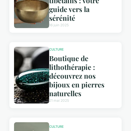
tibétains : votre
guide vers la
sérénité
16 juin 2025
CULTURE
Boutique de
lithothérapie :
découvrez nos
bijoux en pierres
naturelles
21 mai 2025
CULTURE