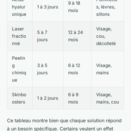
9 à 18
hyalur
1 à 3 jours
s, lèvres,
mois
onique
sillons
Laser
Visage,
5 à 7
12 à 24
fractio
cou,
jours
mois
nné
décolleté
Peelin
g
3 à 5
6 à 12
Visage,
chimiq
jours
mois
mains
ue
Skinbo
6 à 9
Visage,
1 à 2 jours
osters
mois
mains, cou
Ce tableau montre bien que chaque solution répond
à un besoin spécifique. Certains veulent un effet