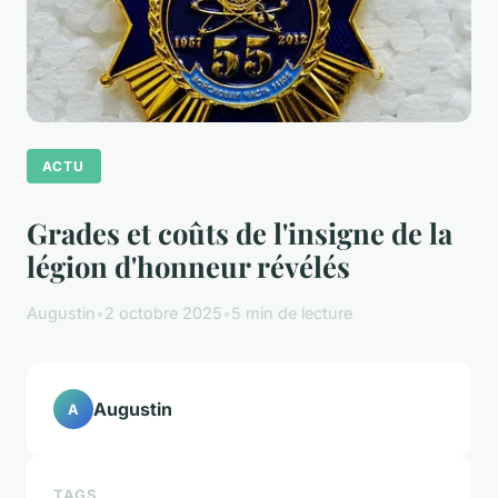
ACTU
Grades et coûts de l'insigne de la
légion d'honneur révélés
Augustin
•
2 octobre 2025
•
5 min de lecture
Augustin
A
TAGS